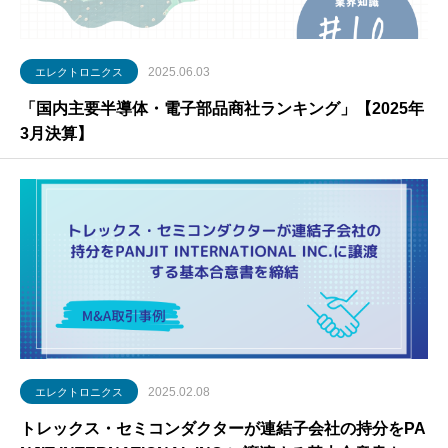
2025.06.03
エレクトロニクス
「国内主要半導体・電子部品商社ランキング」【2025年
3月決算】
2025.02.08
エレクトロニクス
トレックス・セミコンダクターが連結子会社の持分をPA