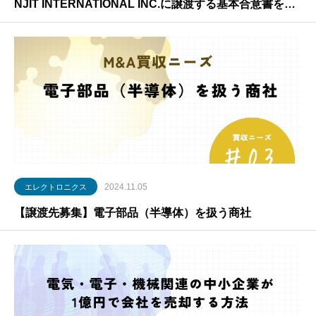
NJIT INTERNATIONAL INC.に譲渡する基本合意書を締
結
2024.11.05
エレクトロニクス
【譲渡先募集】電子部品（半導体）を扱う商社