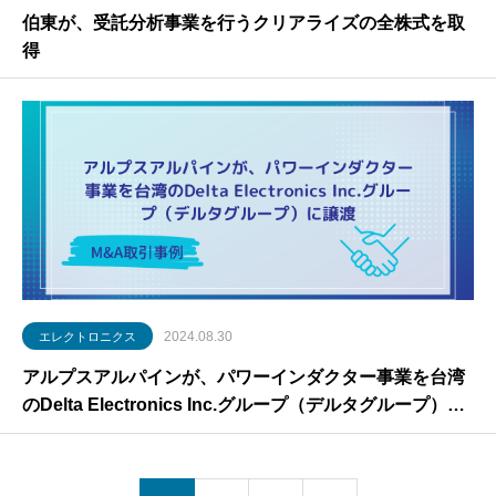
伯東が、受託分析事業を行うクリアライズの全株式を取
得
2024.08.30
エレクトロニクス
アルプスアルパインが、パワーインダクター事業を台湾
のDelta Electronics Inc.グループ（デルタグループ）に
譲渡